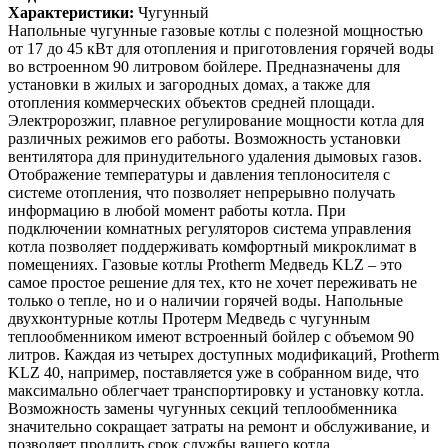
Характеристики:
Чугунный
Напольные чугунные газовые котлы с полезной мощностью
от 17 до 45 кВт для отопления и приготовления горячей воды
во встроенном 90 литровом бойлере. Предназначены для
установки в жилых и загородных домах, а также для
отопления коммерческих объектов средней площади.
Электророзжиг, плавное регулирование мощности котла для
различных режимов его работы. Возможность установки
вентилятора для принудительного удаления дымовых газов.
Отображение температуры и давления теплоносителя с
системе отопления, что позволяет непрерывно получать
информацию в любой момент работы котла. При
подключении комнатных регуляторов система управления
котла позволяет поддерживать комфортный микроклимат в
помещениях. Газовые котлы Protherm Медведь KLZ – это
самое простое решение для тех, кто не хочет переживать не
только о тепле, но и о наличии горячей воды. Напольные
двухконтурные котлы Протерм Медведь с чугунным
теплообменником имеют встроенный бойлер с объемом 90
литров. Каждая из четырех доступных модификаций, Protherm
KLZ 40, например, поставляется уже в собранном виде, что
максимально облегчает транспортировку и установку котла.
Возможность замены чугунных секций теплообменника
значительно сокращает затраты на ремонт и обслуживание, и
позволяет продлить срок службы вашего котла.