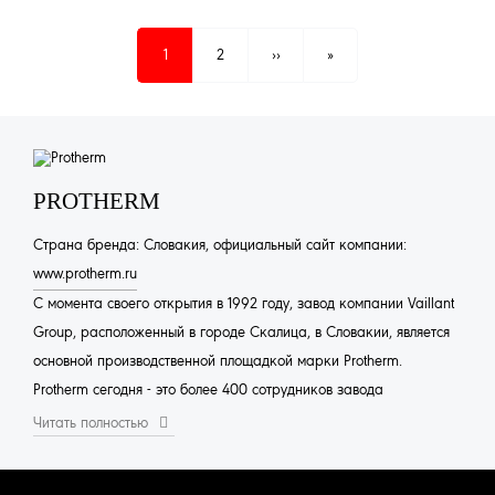
НУМЕРАЦИЯ
СТРАНИЦ
Текущая
1
Page
2
Следующая
››
Последняя
»
страница
страница
страница
PROTHERM
Страна бренда: Словакия, официальный сайт компании:
www.protherm.ru
С момента своего открытия в 1992 году, завод компании Vaillant
Group, расположенный в городе Скалица, в Словакии, является
основной производственной площадкой марки Protherm.
Protherm сегодня - это более 400 сотрудников завода
Свыше 350 тысяч котлов производится ежедневно
Читать полностью
Поставки в 25 стран мира.
Система управления качеством на производстве организована в