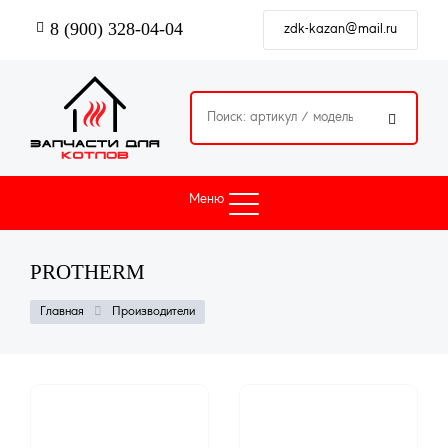
Перейти
8 (900) 328-04-04
к
zdk-kazan@mail.ru
основному
содержанию

Меню
PROTHERM
СТРОКА
Производители
Главная
НАВИГАЦИИ