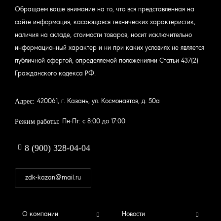
соответствии со стандартом ISO 9001 и ежегодно проходит
Обращаем ваше внимание на то, что вся представленная на
проверку фирмы “Bureau Veritas Quality International”
сайте информация, касающаяся технических характеристик,
В зависимости от типа выпускаемого продукта, линия сборки
наличия на складе, стоимости товаров, носит исключительно
может быть устроена по принципу конвейера (например, для
информационный характер и ни при каких условиях не является
крупногабаритных и тяжелых напольных котлов) или по принципу
публичной офертой, определяемой положениями Статьи 437(2)
«один котёл – один мастер» (”one piece flow”), где каждый котел
Гражданского кодекса РФ.
собирается от начала и до конца одним мастером, несущим
персональную ответственность за результат и качество работы.
Адрес:
420061, г. Казань, ул. Космонавтов, д. 50а
На каждой производственной линии организован контроль
качества, проверка элементов безопасности и блока управления
Режим работы:
Пн-Пт: с 8:00 до 17:00
каждого котла.
На территории завода расположена испытательная
8 (900) 328-04-04
лаборатория, позволяющая постоянно проводить испытания
продуктов, тестирование новых конструктивных элементов и
zdk-kazan@mail.ru
технологий. Помимо собственных исследований и испытаний,
продукция марки Protherm проходит ежегодное тестирование
FOOTER
зарубежными испытательными лабораториями.
О компании
Новости