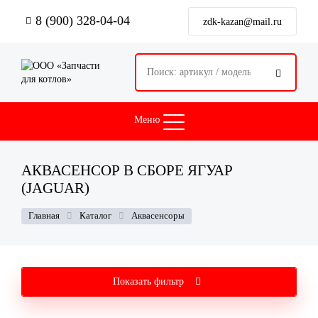
Перейти
8 (900) 328-04-04
к
zdk-kazan@mail.ru
основному
содержанию

Меню
АКВАСЕНСОР В СБОРЕ ЯГУАР
(JAGUAR)
СТРОКА
Главная
Каталог
Аквасенсоры
НАВИГАЦИИ
Показать фильтр