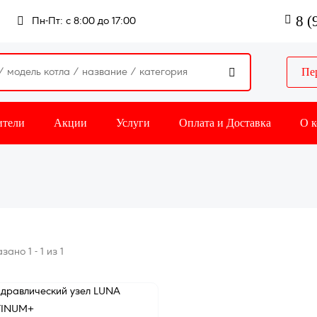
8 (
Пн-Пт: с 8:00 до 17:00
Пе

ители
Акции
Услуги
Оплата и Доставка
О 
зано 1 - 1 из 1