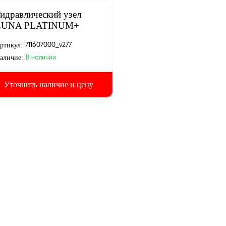
идравлический узел
LUNA PLATINUM+
ртикул:
711607000_v277
аличие:
В наличии
Уточнить наличие и цену