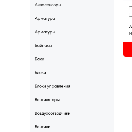
Аквасенсоры
Г
Арматура
А
Арматуры
Н
Байпасы
Баки
Блоки
Блоки управления
Bентиляторы
Bоздухоотводчики
Вентили