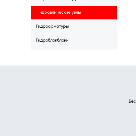
Гидравлические узлы
Гидроарматуры
Гидроблокблоки
Гидроблоки
Гидроузлы
Горелки
Датчики
Бес
Двигатели
Дисплеи