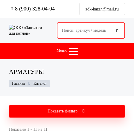
Перейти
8 (900) 328-04-04
к
zdk-kazan@mail.ru
основному
содержанию

Меню
АРМАТУРЫ
СТРОКА
Главная
Каталог
НАВИГАЦИИ
Показать фильтр
Показано 1 - 11 из 11