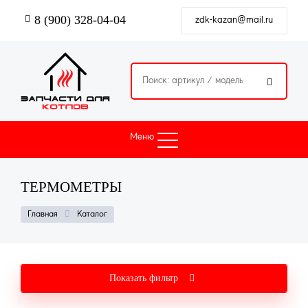
Перейти
8 (900) 328-04-04
к
zdk-kazan@mail.ru
основному
содержанию

Меню
ТЕРМОМЕТРЫ
СТРОКА
Каталог
Главная
НАВИГАЦИИ
Показать фильтр